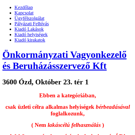
Kezdőlap
Kapcsolat
Ügyfélszolgálat
Pályázati Felhívás
Kiadó Lakások
Kiadó helyiségek
Kiadó kirakatok
Önkormányzati Vagyonkezelő
és Beruházásszervező Kft
3600 Ózd, Október 23. tér 1
Ebben a kategóriában,
csak üzleti célra alkalmas helyiségek
bérbeadásával
foglalkozunk,
( Nem
lakáscélú felhasználás
)