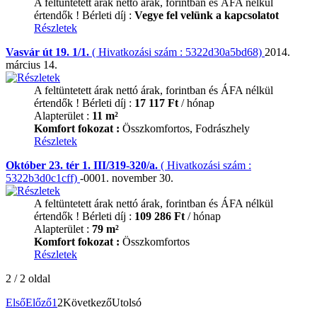
A feltüntetett árak nettó árak, forintban és ÁFA nélkül
értendők !
Bérleti díj :
Vegye fel velünk a kapcsolatot
Részletek
Vasvár út 19. 1/1.
( Hivatkozási szám : 5322d30a5bd68)
2014.
március 14.
A feltüntetett árak nettó árak, forintban és ÁFA nélkül
értendők !
Bérleti díj :
17 117 Ft
/ hónap
Alapterület :
11 m²
Komfort fokozat :
Összkomfortos, Fodrászhely
Részletek
Október 23. tér 1. III/319-320/a.
( Hivatkozási szám :
5322b3d0c1cff)
-0001. november 30.
A feltüntetett árak nettó árak, forintban és ÁFA nélkül
értendők !
Bérleti díj :
109 286 Ft
/ hónap
Alapterület :
79 m²
Komfort fokozat :
Összkomfortos
Részletek
2 / 2 oldal
Első
Előző
1
2
Következő
Utolsó