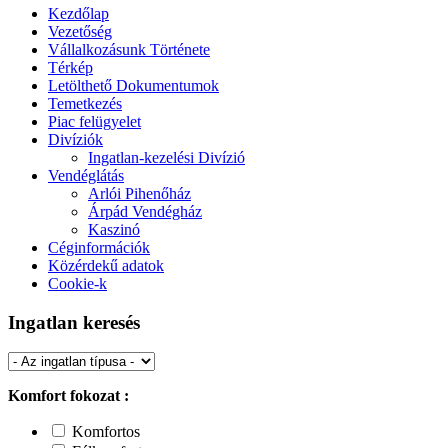
Kezdőlap
Vezetőség
Vállalkozásunk Története
Térkép
Letölthető Dokumentumok
Temetkezés
Piac felügyelet
Divíziók
Ingatlan-kezelési Divízió
Vendéglátás
Arlói Pihenőház
Árpád Vendégház
Kaszinó
Céginformációk
Közérdekű adatok
Cookie-k
Ingatlan keresés
Komfort fokozat :
Komfortos