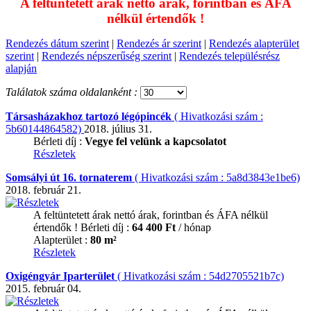
A feltüntetett árak nettó árak, forintban és ÁFA
nélkül értendők !
Rendezés dátum szerint
|
Rendezés ár szerint
|
Rendezés alapterület
szerint
|
Rendezés népszerűség szerint
|
Rendezés településrész
alapján
Találatok száma oldalanként :
Társasházakhoz tartozó légópincék
( Hivatkozási szám :
5b60144864582)
2018. július 31.
Bérleti díj :
Vegye fel velünk a kapcsolatot
Részletek
Somsályi út 16. tornaterem
( Hivatkozási szám : 5a8d3843e1be6)
2018. február 21.
A feltüntetett árak nettó árak, forintban és ÁFA nélkül
értendők !
Bérleti díj :
64 400 Ft
/ hónap
Alapterület :
80 m²
Részletek
Oxigéngyár Iparterület
( Hivatkozási szám : 54d2705521b7c)
2015. február 04.