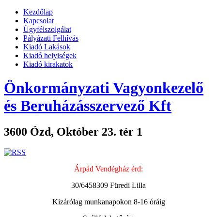
Kezdőlap
Kapcsolat
Ügyfélszolgálat
Pályázati Felhívás
Kiadó Lakások
Kiadó helyiségek
Kiadó kirakatok
Önkormányzati Vagyonkezelő
és Beruházásszervező Kft
3600 Ózd, Október 23. tér 1
Árpád Vendégház érd:
30/6458309 Füredi Lilla
Kizárólag munkanapokon 8-16 óráig