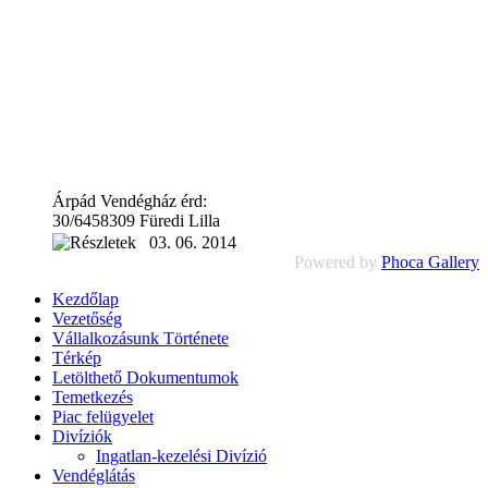
Árpád Vendégház érd:
30/6458309 Füredi Lilla
03. 06. 2014
Powered by
Phoca Gallery
Kezdőlap
Vezetőség
Vállalkozásunk Története
Térkép
Letölthető Dokumentumok
Temetkezés
Piac felügyelet
Divíziók
Ingatlan-kezelési Divízió
Vendéglátás