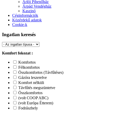
Arlói Pihenőház
Árpád Vendégház
Kaszinó
Céginformációk
Közérdekű adatok
Cookie-k
Ingatlan keresés
Komfort fokozat :
Komfortos
Félkomfortos
Összkomfortos (Távfűtéses)
Gázóra leszerelve
Komfort nélküli
Távfűtés megszüntetve
Összkomfortos
(volt COOP ABC)
(volt Európa Étterem)
Fodrászhely