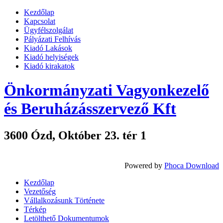
Kezdőlap
Kapcsolat
Ügyfélszolgálat
Pályázati Felhívás
Kiadó Lakások
Kiadó helyiségek
Kiadó kirakatok
Önkormányzati Vagyonkezelő
és Beruházásszervező Kft
3600 Ózd, Október 23. tér 1
Powered by
Phoca Download
Kezdőlap
Vezetőség
Vállalkozásunk Története
Térkép
Letölthető Dokumentumok