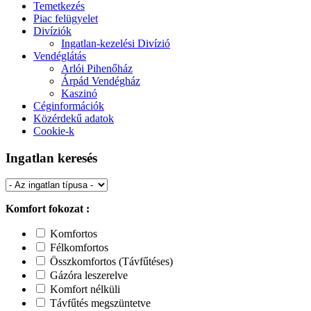
Temetkezés
Piac felügyelet
Divíziók
Ingatlan-kezelési Divízió
Vendéglátás
Arlói Pihenőház
Árpád Vendégház
Kaszinó
Céginformációk
Közérdekű adatok
Cookie-k
Ingatlan keresés
Komfort fokozat :
Komfortos
Félkomfortos
Összkomfortos (Távfűtéses)
Gázóra leszerelve
Komfort nélküli
Távfűtés megszüntetve