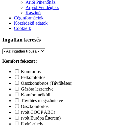
Arlói Pihenőház
Árpád Vendégház
Kaszinó
Céginformációk
Közérdekű adatok
Cookie-k
Ingatlan keresés
Komfort fokozat :
Komfortos
Félkomfortos
Összkomfortos (Távfűtéses)
Gázóra leszerelve
Komfort nélküli
Távfűtés megszüntetve
Összkomfortos
(volt COOP ABC)
(volt Európa Étterem)
Fodrászhely