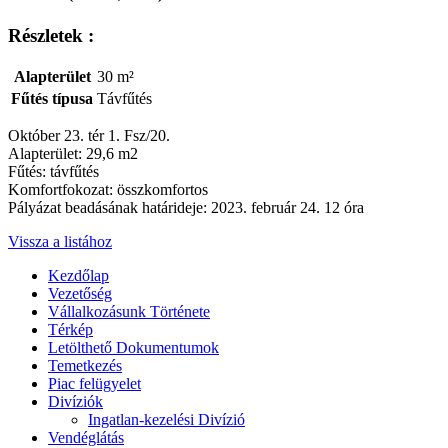
Részletek :
Alapterület
30 m²
Fűtés típusa
Távfűtés
Október 23. tér 1. Fsz/20.
Alapterület: 29,6 m2
Fűtés: távfűtés
Komfortfokozat: összkomfortos
Pályázat beadásának határideje: 2023. február 24. 12 óra
Vissza a listához
Kezdőlap
Vezetőség
Vállalkozásunk Története
Térkép
Letölthető Dokumentumok
Temetkezés
Piac felügyelet
Divíziók
Ingatlan-kezelési Divízió
Vendéglátás