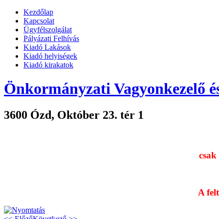
Kezdőlap
Kapcsolat
Ügyfélszolgálat
Pályázati Felhívás
Kiadó Lakások
Kiadó helyiségek
Kiadó kirakatok
Önkormányzati Vagyonkezelő és
3600 Ózd, Október 23. tér 1
csak 
A fel
<< Előző
Következő >>