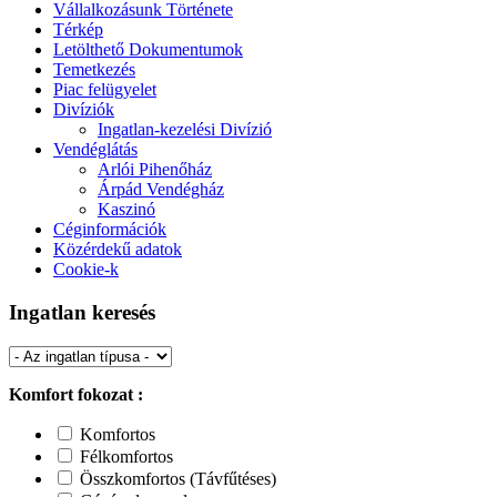
Vállalkozásunk Története
Térkép
Letölthető Dokumentumok
Temetkezés
Piac felügyelet
Divíziók
Ingatlan-kezelési Divízió
Vendéglátás
Arlói Pihenőház
Árpád Vendégház
Kaszinó
Céginformációk
Közérdekű adatok
Cookie-k
Ingatlan keresés
Komfort fokozat :
Komfortos
Félkomfortos
Összkomfortos (Távfűtéses)