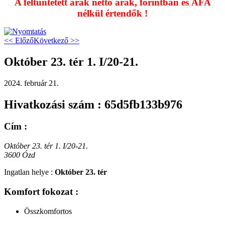
A feltüntetett árak nettó árak, forintban és ÁFA
nélkül értendők !
<< Előző
Következő >>
Október 23. tér 1. I/20-21.
2024. február 21.
Hivatkozási szám : 65d5fb133b976
Cím :
Október 23. tér 1. I/20-21.
3600 Ózd
Ingatlan helye :
Október 23. tér
Komfort fokozat :
Összkomfortos