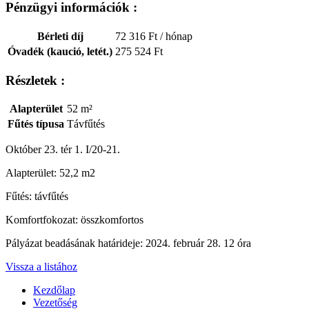
Pénzügyi információk :
Bérleti díj
72 316 Ft
/ hónap
Óvadék (kaució, letét.)
275 524 Ft
Részletek :
Alapterület
52 m²
Fűtés típusa
Távfűtés
Október 23. tér 1. I/20-21.
Alapterület: 52,2 m2
Fűtés: távfűtés
Komfortfokozat: összkomfortos
Pályázat beadásának határideje: 2024. február 28. 12 óra
Vissza a listához
Kezdőlap
Vezetőség