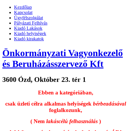
Kezdőlap
Kapcsolat
Ügyfélszolgálat
Pályázati Felhívás
Kiadó Lakások
Kiadó helyiségek
Kiadó kirakatok
Önkormányzati Vagyonkezelő
és Beruházásszervező Kft
3600 Ózd, Október 23. tér 1
Ebben a kategóriában,
csak üzleti célra alkalmas helyiségek
bérbeadásával
foglalkozunk,
( Nem
lakáscélú felhasználás
)