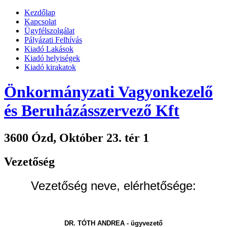
Kezdőlap
Kapcsolat
Ügyfélszolgálat
Pályázati Felhívás
Kiadó Lakások
Kiadó helyiségek
Kiadó kirakatok
Önkormányzati Vagyonkezelő
és Beruházásszervező Kft
3600 Ózd, Október 23. tér 1
Vezetőség
Vezetőség neve, elérhetősége:
DR. TÓTH ANDREA - ügyvezető