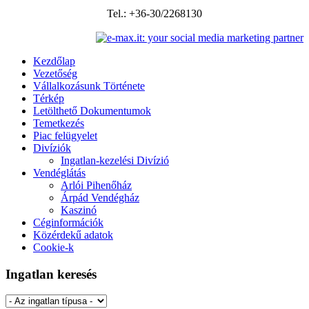
Tel.: +36-30/2268130
Kezdőlap
Vezetőség
Vállalkozásunk Története
Térkép
Letölthető Dokumentumok
Temetkezés
Piac felügyelet
Divíziók
Ingatlan-kezelési Divízió
Vendéglátás
Arlói Pihenőház
Árpád Vendégház
Kaszinó
Céginformációk
Közérdekű adatok
Cookie-k
Ingatlan keresés